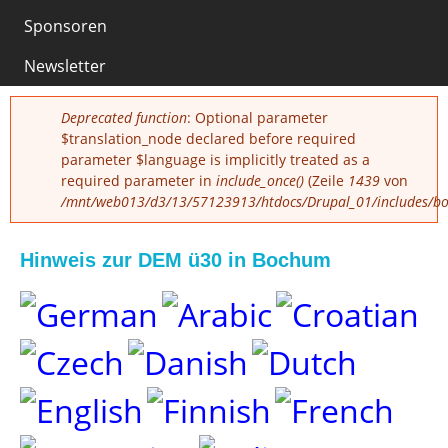
0
Sponsoren
Newsletter
Fehlermeldung
Deprecated function
: Optional parameter
$translation_node declared before required
parameter $language is implicitly treated as a
required parameter in
include_once()
(Zeile
1439
von
/mnt/web013/d3/13/57123913/htdocs/Drupal_01/includes/boo
Hinweis zur DEM ü30 in Bochum