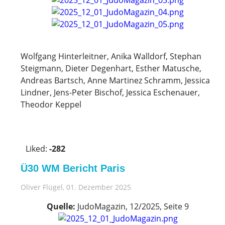
Wolfgang Hinterleitner, Anika Walldorf, Stephan
Steigmann, Dieter Degenhart, Esther Matusche,
Andreas Bartsch, Anne Martinez Schramm, Jessica
Lindner, Jens-Peter Bischof, Jessica Eschenauer,
Theodor Keppel
V
o
Liked:
-282
t
e
Ü30 WM Bericht Paris
u
p
Oliver Flügel
, 01. Dezember 2025
!
Quelle:
JudoMagazin, 12/2025, Seite 9