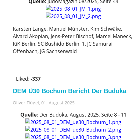
Quelle:
JudoMagazin 08/2025, Seite 44
Karsten Lange, Manuel Münster, Kim Schwäke,
Alvard Akopian, Jens-Peter Bischof, Marcel Maneck,
KiK Berlin, SC Bushido Berlin, 1. JC Samurai
Offenbach, JG Sachsenwald
V
o
Liked:
-337
t
e
DEM Ü30 Bochum Bericht Der Budoka
u
p
Oliver Flügel
, 01. August 2025
!
Quelle:
Der Budoka, August 2025, Seite 8 - 11