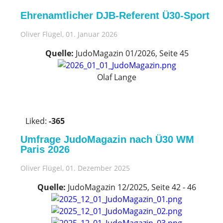
e
Ehrenamtlicher DJB-Referent Ü30-Sport
u
p
Oliver Flügel
, 01. Januar 2026
!
Quelle:
JudoMagazin 01/2026, Seite 45
Olaf Lange
V
o
Liked:
-365
t
e
Umfrage JudoMagazin nach Ü30 WM
u
Paris 2026
p
Oliver Flügel
, 01. Dezember 2025
!
Quelle:
JudoMagazin 12/2025, Seite 42 - 46