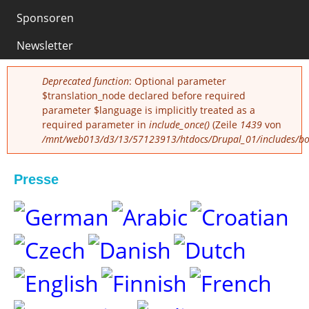
Sponsoren
0
Newsletter
Fehlermeldung
Deprecated function
: Optional parameter
$translation_node declared before required
parameter $language is implicitly treated as a
required parameter in
include_once()
(Zeile
1439
von
/mnt/web013/d3/13/57123913/htdocs/Drupal_01/includes/boo
Presse