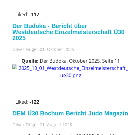
V
o
Liked:
-117
t
e
Der Budoka - Bericht über
u
Westdeutsche Einzelmeisterschaft Ü30
p
2025
!
Oliver Flügel
, 01. Oktober 2025
Quelle:
Der Budoka, Oktober 2025, Seite 11
V
o
Liked:
-122
t
e
DEM Ü30 Bochum Bericht Judo Magazin
u
p
Oliver Flügel
, 01. August 2025
!