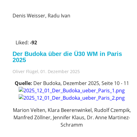
Denis Weisser, Radu Ivan
V
o
Liked:
-92
t
e
Der Budoka über die Ü30 WM in Paris
u
2025
p
Oliver Flügel
, 01. Dezember 2025
!
Quelle:
Der Budoka, Dezember 2025, Seite 10 - 11
Marion Velten, Klara Beerenwinkel, Rudolf Czempik,
Manfred Zöllner, Jennifer Klaus, Dr. Anne Martinez-
Schramm