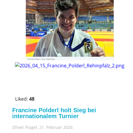
V
o
Liked:
48
t
e
Francine Polderl holt Sieg bei
u
internationalem Turnier
p
Oliver Flügel
, 21. Februar 2026
!