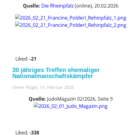
Quelle:
Die Rheinpfalz
(online), 20.02.2026
V
o
Liked:
-21
t
e
30 jähriges Treffen ehemaliger
u
Nationalmanschaftskämpfer
p
Oliver Flügel
, 13. Februar 2026
!
Quelle:
JudoMagazin 02/2026, Seite 9
V
o
Liked:
-338
t