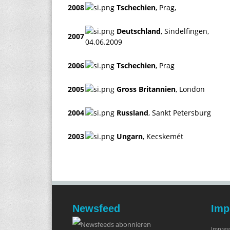
2008
Tschechien
, Prag,
Deutschland
, Sindelfingen,
2007
04.06.2009
2006
Tschechien
, Prag
2005
Gross Britannien
, London
2004
Russland
, Sankt Petersburg
2003
Ungarn
, Kecskemét
Newsfeed
Imp
Impre