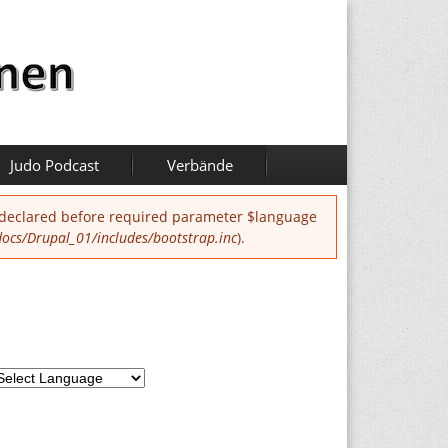
Judo Podcast
Verbände
 declared before required parameter $language
cs/Drupal_01/includes/bootstrap.inc
).