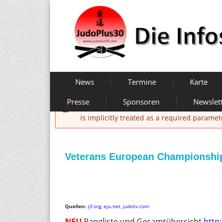
Direkt
zum
Inhalt
J
H
News
Termine
Karte
a
u
u
Presse
Sponsoren
Newslet
Fehlermeldung
p
d
is implicitly treated as a required paramet
t
m
o
e
n
Veterans European Championshi
P
ü
l
u
Quellen:
ijf.org
,
eju.net
,
judotv.com
NEU
Rangliste und Gesamtübersicht
http