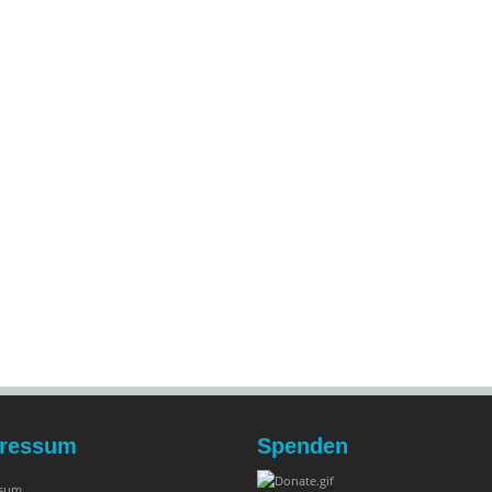
ressum
Spenden
ssum