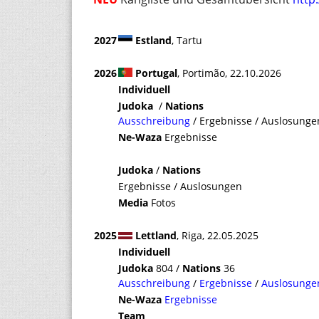
s
3
2027
Estland
, Tartu
0
2026
Portugal
, Portimão, 22.10.2026
Individuell
Judoka
/
Nations
Ausschreibung
/ Ergebnisse / Auslosunge
Ne-Waza
Ergebnisse
Judoka
/
Nations
Ergebnisse / Auslosungen
Media
Fotos
2025
Lettland
, Riga, 22.05.2025
Individuell
Judoka
804 /
Nations
36
Ausschreibung
/
Ergebnisse
/
Auslosunge
Ne-Waza
Ergebnisse
Team