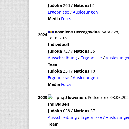
Judoka
263 /
Nations
12
Ergebnisse
/
Auslosungen
Media
Fotos
Bosnien&Herzegowina
, Sarajevo,
2024
08.06.2024
Individuell
Judoka
727 /
Nations
35
Ausschreibung
/
Ergebnisse
/
Auslosunge
Team
Judoka
234 /
Nations
10
Ergebnisse
/
Auslosungen
Media
Fotos
2023
Slowenien
, Podcetrtek, 08.06.20
Individuell
Judoka
658 /
Nations
37
Ausschreibung
/
Ergebnisse / Auslosunge
Team