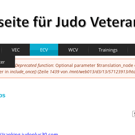
VEC
ECV
WCV
Trainings
ter
Deprecated function
: Optional parameter $translation_node
er in
include_once()
(Zeile
1439
von
/mnt/web013/d3/13/57123913/htdo
ps
://ranking.judoplus30.com