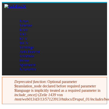
Direkt zum Inhalt
JudoPlus30
News
Termine
Hauptmenü
Karte
VEC
ECV
WCV
Trainings
Judo Podcast
Verbände
Presse
Sponsoren
Newsletter
Deprecated function
: Optional parameter
$translation_node declared before required parameter
Fehlermeldung
$language is implicitly treated as a required parameter in
include_once()
(Zeile
1439
von
/mnt/web013/d3/13/57123913/htdocs/Drupal_01/includes/boo