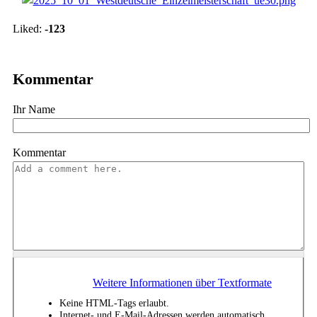
Vote up!
Vote down!
Liked:
-123
Kommentar
Ihr Name
Kommentar
Weitere Informationen über Textformate
Keine HTML-Tags erlaubt.
Internet- und E-Mail-Adressen werden automatisch