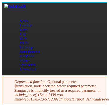
Direkt zum Inhalt
JudoPlus30
News
Termine
Hauptmenü
Karte
VEC
ECV
WCV
Trainings
Judo Podcast
Verbände
Presse
Sponsoren
Newsletter
Deprecated function
: Optional parameter
$translation_node declared before required parameter
Fehlermeldung
$language is implicitly treated as a required parameter in
include_once()
(Zeile
1439
von
/mnt/web013/d3/13/57123913/htdocs/Drupal_01/includes/boo