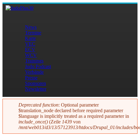
Direkt zum Inhalt
JudoPlus30
News
Termine
Hauptmenü
Karte
VEC
ECV
WCV
Trainings
Judo Podcast
Verbände
Presse
Sponsoren
Newsletter
Deprecated function
: Optional parameter
$translation_node declared before required parameter
Fehlermeldung
$language is implicitly treated as a required parameter in
include_once()
(Zeile
1439
von
/mnt/web013/d3/13/57123913/htdocs/Drupal_01/includes/boo