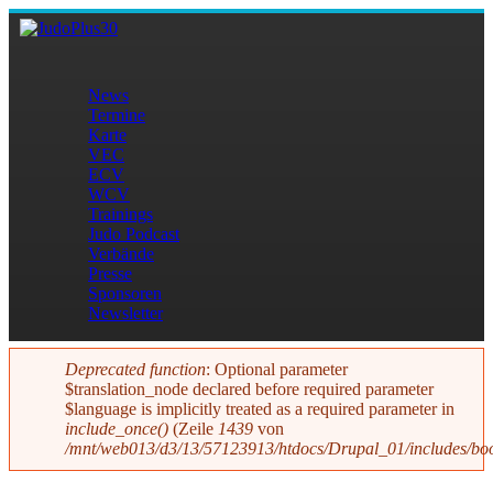
Direkt zum Inhalt
JudoPlus30
News
Termine
Hauptmenü
Karte
VEC
ECV
WCV
Trainings
Judo Podcast
Verbände
Presse
Sponsoren
Newsletter
Deprecated function
: Optional parameter
$translation_node declared before required parameter
Fehlermeldung
$language is implicitly treated as a required parameter in
include_once()
(Zeile
1439
von
/mnt/web013/d3/13/57123913/htdocs/Drupal_01/includes/boo