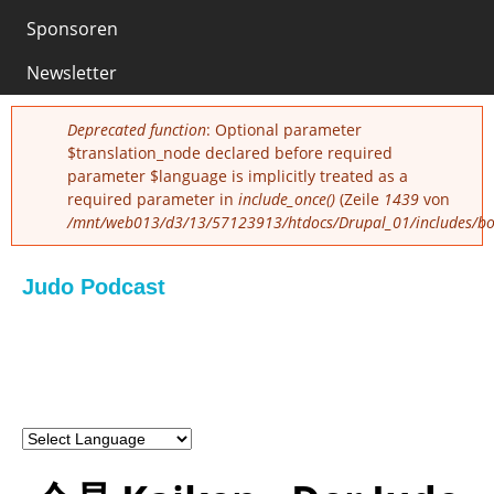
Sponsoren
0
Newsletter
Fehlermeldung
Deprecated function
: Optional parameter
$translation_node declared before required
parameter $language is implicitly treated as a
required parameter in
include_once()
(Zeile
1439
von
/mnt/web013/d3/13/57123913/htdocs/Drupal_01/includes/boo
Judo Podcast