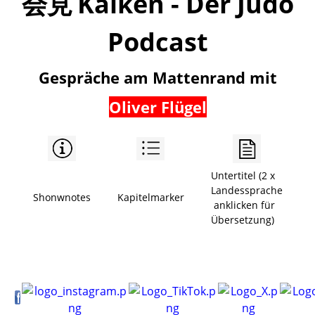
会見
Kaiken - Der Judo
Podcast
Gespräche am Mattenrand mit
Oliver Flügel
Untertitel (2 x
Landessprache
Shonwnotes
Kapitelmarker
anklicken für
Übersetzung)