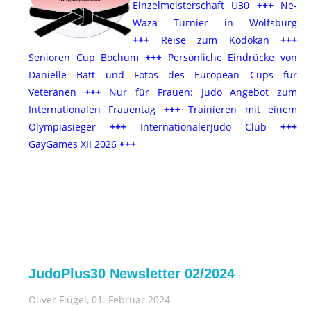
Einzelmeisterschaft Ü30
+++
Ne-
Waza Turnier in Wolfsburg
+++
Reise zum Kodokan
+
+
+
Senioren Cup Bochum
+++
Persönliche Eindrücke von
Danielle Batt und Fotos des European Cups für
Veteranen
+++
Nur für Frauen: Judo Angebot zum
Internationalen Frauentag
+++
Trainieren mit einem
Olympiasieger
+++
InternationalerJudo Club
+++
GayGames XII 2026
+++
JudoPlus30 Newsletter 02/2024
Oliver Flügel
, 01. Februar 2024