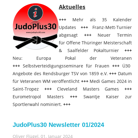
Aktuelles
+++
Mehr als 35 Kalender
Updates
+++
Franz-Mett-Turnier
abgesagt
+++
Neuer Termin
für Offene Thüringer Meisterschaft
& Saalfelder Pokalturnier
+++
Neu: Europa Pokal der Veteranen
+++
Selbstverteidigungsseminare für Frauen
+++
Ü30
Angebote des Rendsburger TSV von 1859 e.V.
+++
Datum
für Veteranen WM veröffentlicht
+++
Medi Games 2024 in
Saint-Tropez
+++
Cleveland Masters Games
+++
Eurometropol Masters
+++
Swantje Kaiser zur
Sportlerwahl
nominiert.
+++
JudoPlus30 Newsletter 01/2024
Oliver Flügel
, 01. Januar 2024