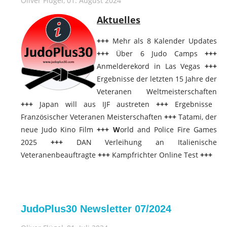
Oliver Flügel
, 01. August 2024
Aktuelles
+++
Mehr als 8 Kalender Updates
+++
Über 6 Judo Camps
+++
Anmelderekord in Las Vegas
+++
Ergebnisse der letzten 15 Jahre der
Veteranen Weltmeisterschaften
+++
Japan will aus IJF austreten
+++
Ergebnisse
Französischer Veteranen Meisterschaften
+++
Tatami, der
neue Judo Kino Film
+++
W
orld and Police Fire Games
2025
+++
DAN Verleihung an Italienische
Veteranenbeauftragte
+++
Kampfrichter Online Test
+++
JudoPlus30 Newsletter 07/2024