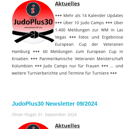
Aktuelles
+++
Mehr als 14 Kalender Updates
+++
Über 10 Judo Camps
+++
Über
1.400 Meldungen zur WM in Las
Vegas
+++
Fotos und Ergebnisse
European Cup der Veteranen
Hamburg
+++
60 Meldungen zum European Cup in
Kroatien
+++
Panmerikanische Veteranen Meisterschaft
Kolumbien
+++
Judo Camps nur für Frauen
+++
... und
weitere Turnierberichte und Termine für Turniere
+++
JudoPlus30 Newsletter 09/2024
Oliver Flügel
, 01. September 2024
Aktuelles