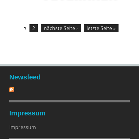
S
2
nächste Seite ›
letzte Seite »
1
e
i
t
e
n
Newsfeed
Impressum
Impressum