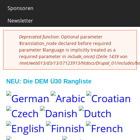
0
Sponsoren
Newsletter
Fehlermeldung
Deprecated function
: Optional parameter
$translation_node declared before required
parameter $language is implicitly treated as a
required parameter in
include_once()
(Zeile
1439
von
/mnt/web013/d3/13/57123913/htdocs/Drupal_01/includes/boo
NEU: Die DEM Ü30 Rangliste