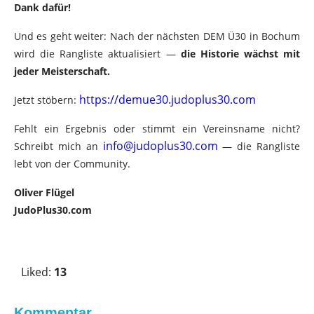
Dank dafür!
Und es geht weiter: Nach der nächsten DEM Ü30 in Bochum
wird die Rangliste aktualisiert —
die Historie wächst mit
jeder Meisterschaft.
https://demue30.judoplus30.com
Jetzt stöbern:
Fehlt ein Ergebnis oder stimmt ein Vereinsname nicht?
info@judoplus30.com
Schreibt mich an
— die Rangliste
lebt von der Community.
Oliver Flügel
JudoPlus30.com
V
o
Liked:
13
t
e
u
Kommentar