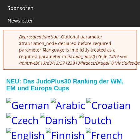
0
Sponsoren
Newsletter
Fehlermeldung
Deprecated function
: Optional parameter
$translation_node declared before required
parameter $language is implicitly treated as a
required parameter in
include_once()
(Zeile
1439
von
/mnt/web013/d3/13/57123913/htdocs/Drupal_01/includes/boo
NEU: Das JudoPlus30 Ranking der WM,
EM und Europa Cups