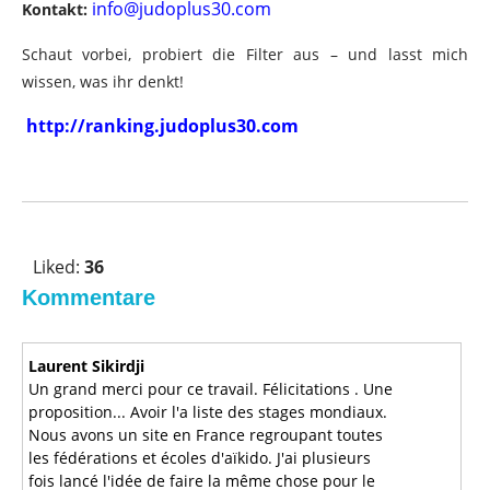
info@judoplus30.com
Kontakt:
Schaut vorbei, probiert die Filter aus – und lasst mich
wissen, was ihr denkt!
http://ranking.judoplus30.com
V
o
Liked:
36
t
Kommentare
e
u
p
Laurent Sikirdji
!
Un grand merci pour ce travail. Félicitations . Une
proposition... Avoir l'a liste des stages mondiaux.
Nous avons un site en France regroupant toutes
les fédérations et écoles d'aïkido. J'ai plusieurs
fois lancé l'idée de faire la même chose pour le