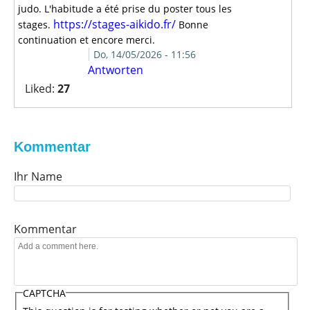
judo. L'habitude a été prise du poster tous les
https://stages-aikido.fr/
stages.
Bonne
continuation et encore merci.
Do, 14/05/2026 - 11:56
V
Antworten
o
Liked:
27
t
e
u
p
Kommentar
!
Ihr Name
Kommentar
CAPTCHA