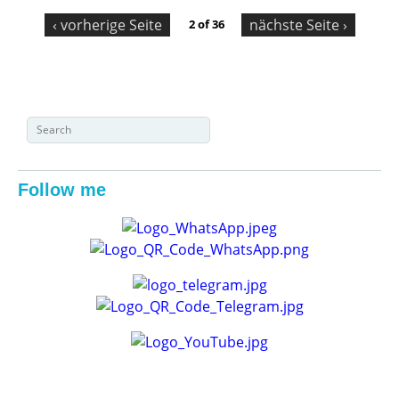
‹ vorherige Seite
nächste Seite ›
2 of 36
Suchformular
Suche
Follow me