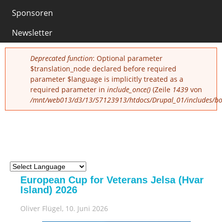
Sponsoren
0
Newsletter
Fehlermeldung
Deprecated function
: Optional parameter
$translation_node declared before required
parameter $language is implicitly treated as a
required parameter in
include_once()
(Zeile
1439
von
/mnt/web013/d3/13/57123913/htdocs/Drupal_01/includes/boo
European Cup for Veterans Jelsa (Hvar
Island) 2026
Oliver Flügel
, 10. Juni 2026